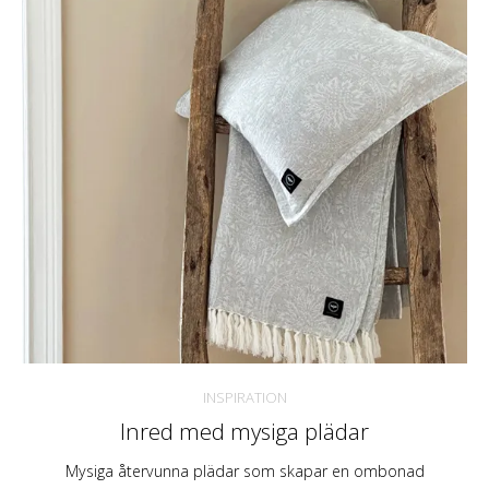
INSPIRATION
Inred med mysiga plädar
Mysiga återvunna plädar som skapar en ombonad