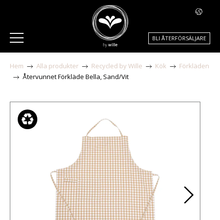
BLI ÅTERFÖRSÄLJARE
Hem
Alla produkter
Recycled by Wille
Kök
Förkläden
Återvunnet Förkläde Bella, Sand/Vit