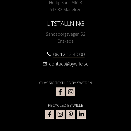
Hertig Karls Allé 8
647 32 Mariefred
UTSTÄLLNING
Sandsborgsvägen 52
Enskede
08-12 13 40 00
contact@bywille.se
CLASSIC TEXTILES BY SWEDEN
RECYCLED BY WILLE