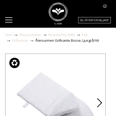
BLI ÅTERFÖRSÄLJARE
Hem
Alla produkter
Recycled by Wille
Kök
Grillvantar
Återvunnen Grillvante Bosse, Ljusgrå/Vit