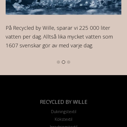
ca
På Recycled by Wille, sparar vi 225 000 liter
Al
vatten per dag. Alltså lika mycket vatten som
so
1607 svenskar gör av med varje dag.
mo
RECYCLED BY WILLE
Dukningstextil
Kökstextil
Inredningstextil