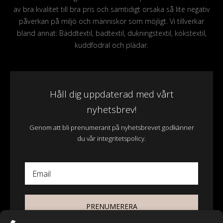
av bra kvalitet till bra pris och samtidigt orsaka så lite negativ
påverkan på miljö och människor som möjligt. Vi tillverkar
bland annat: Bäddtextil, badtextil, dukningstextil, kökstextil,
kuddfodral och plädar.
Håll dig uppdaterad med vårt
nyhetsbrev!
Genom att bli prenumerant på nyhetsbrevet godkänner
du vår integritetspolicy.
Email
PRENUMERERA