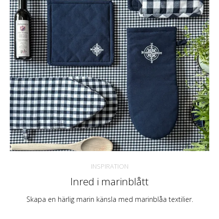
INSPIRATION
Inred i marinblått
Skapa en härlig marin känsla med marinblåa textilier.