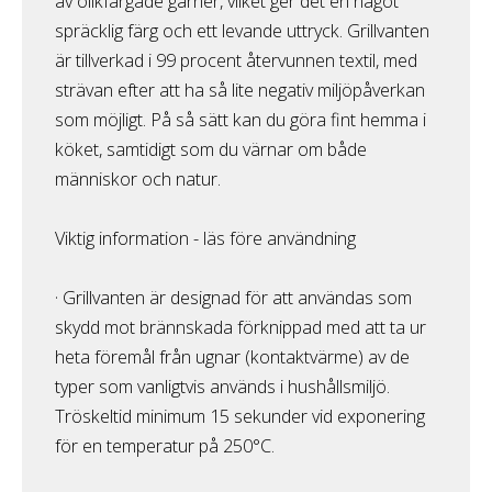
av olikfärgade garner, vilket ger det en något
spräcklig färg och ett levande uttryck. Grillvanten
är tillverkad i 99 procent återvunnen textil, med
strävan efter att ha så lite negativ miljöpåverkan
som möjligt. På så sätt kan du göra fint hemma i
köket, samtidigt som du värnar om både
människor och natur.
Viktig information - läs före användning
· Grillvanten är designad för att användas som
skydd mot brännskada förknippad med att ta ur
heta föremål från ugnar (kontaktvärme) av de
typer som vanligtvis används i hushållsmiljö.
Tröskeltid minimum 15 sekunder vid exponering
för en temperatur på 250°C.