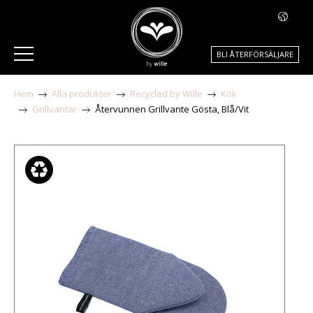
BLI ÅTERFÖRSÄLJARE
Hem
Alla produkter
Recycled by Wille
Kök
Grillvantar
Återvunnen Grillvante Gösta, Blå/Vit