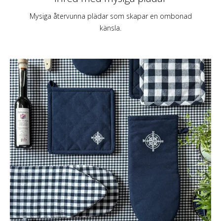
Mysiga återvunna plädar som skapar en ombonad
känsla.