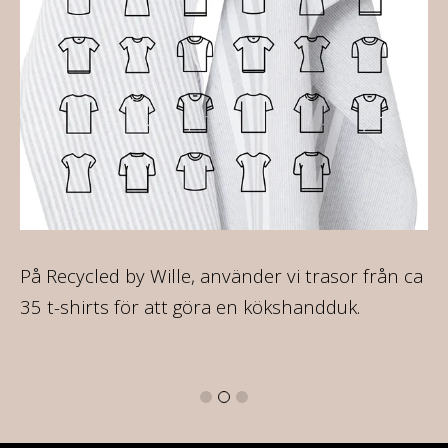
På Recycled by Wille, använder vi trasor från ca
Al
35 t-shirts för att göra en kökshandduk.
so
mo