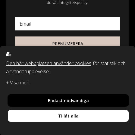
du vår integritetspolicy.
Email
PRENUMERERA
Den här webbplatsen använder cookies
för statistik och
användarupplevelse.
© 2026 - Wasa Ecotextil AB
Recycled by Wille & Classic Textiles of Sweden är varumärken från
Wasa Ecotextil AB.
Endast nödvändiga
By
Sphinxly
,
Powered by
Easyweb
Tillåt alla
Din vara har lagts i
Integritetspolicy
varukorgen!