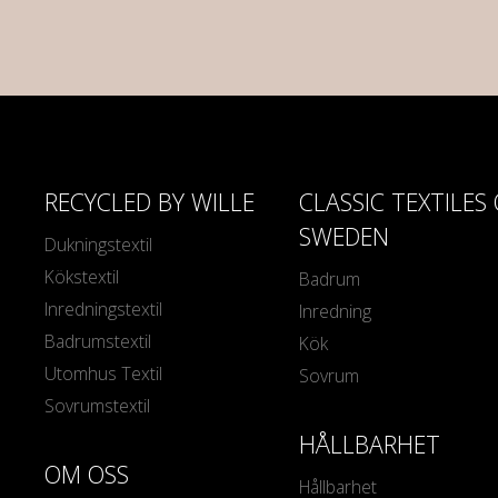
RECYCLED BY WILLE
CLASSIC TEXTILES
SWEDEN
Dukningstextil
Kökstextil
Badrum
Inredningstextil
Inredning
Badrumstextil
Kök
Utomhus Textil
Sovrum
Sovrumstextil
HÅLLBARHET
OM OSS
Hållbarhet