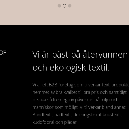
 OF
Vi är bäst på återvunnen
och ekologisk textil.
Vi är ett B2B företag som tillverkar textilprodukter
hemmet av bra kvalitet till bra pris och samtidigt
orsaka så lite negativ påverkan på miljö och
människor som möjligt. Vi tillverkar bland annat:
Bäddtextil, badtextil, dukningstextil, kökstextil,
kuddfodral och plädar.