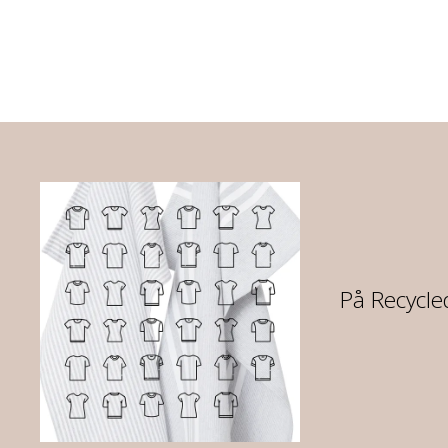
re
På Recycled