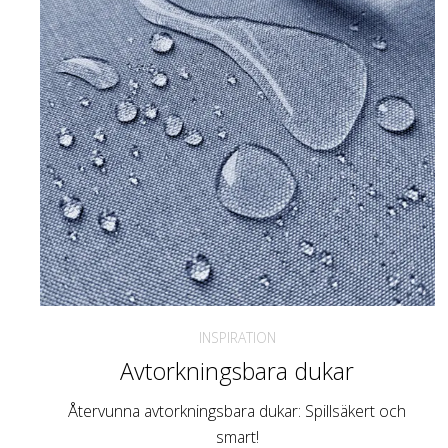
INSPIRATION
Avtorkningsbara dukar
Återvunna avtorkningsbara dukar: Spillsäkert och
smart!