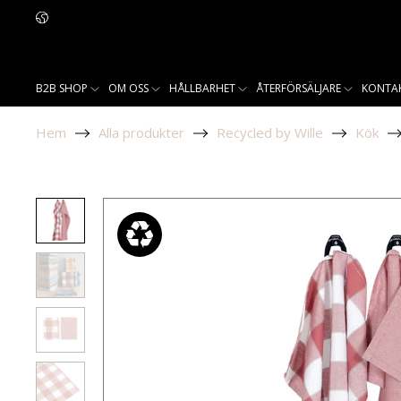
B2B SHOP
OM OSS
HÅLLBARHET
ÅTERFÖRSÄLJARE
KONTA
Hem
Alla produkter
Recycled by Wille
Kök