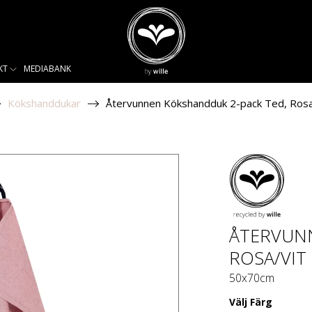
KT
MEDIABANK
Kökshanddukar
Återvunnen Kökshandduk 2-pack Ted, Rosa
ÅTERVUN
ROSA/VIT
50x70cm
Välj
Färg