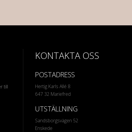
KONTAKTA OSS
POSTADRESS
Hertig Karls Allé 8
 till
647 32 Mariefred
UTSTÄLLNING
Sandsborgsvägen 52
Enskede