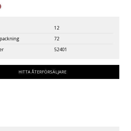
12
rpackning
72
er
52401
HITTA ÅTERFÖRSÄLJARE