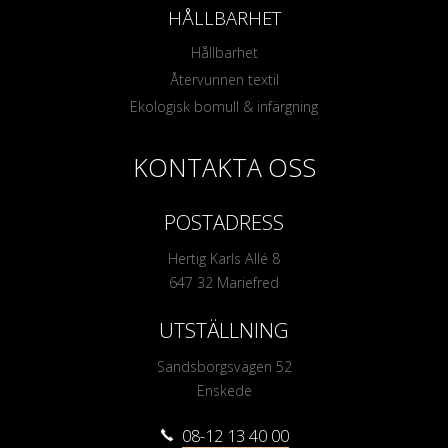
HÅLLBARHET
Hållbarhet
Återvunnen textil
Ekologisk bomull & infärgning
KONTAKTA OSS
POSTADRESS
Hertig Karls Allé 8
647 32 Mariefred
UTSTÄLLNING
Sandsborgsvägen 52
Enskede
08-12 13 40 00