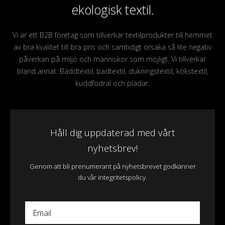
ekologisk textil.
Vi är ett B2B företag som tillverkar textilprodukter till hemmet
av bra kvalitet till bra pris och samtidigt orsaka så lite negativ
påverkan på miljö och människor som möjligt. Vi tillverkar
bland annat: Bäddtextil, badtextil, dukningstextil, kökstextil,
kuddfodral och plädar.
Håll dig uppdaterad med vårt
nyhetsbrev!
Genom att bli prenumerant på nyhetsbrevet godkänner
du vår integritetspolicy.
Email