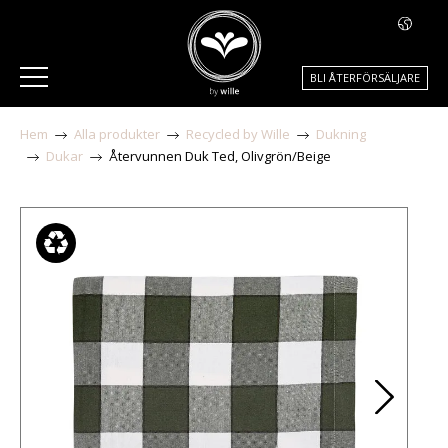
BLI ÅTERFÖRSÄLJARE
Hem
Alla produkter
Recycled by Wille
Dukning
Dukar
Återvunnen Duk Ted, Olivgrön/Beige