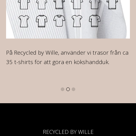
ir
På Recycled by Wille, använder vi trasor från ca
På
re
35 t-shirts för att göra en kökshandduk.
va
16
RECYCLED BY WILLE