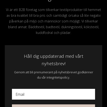
Vi är ett B2B företag som tillverkar textilprodukter till hemmet
av bra kvalitet till bra pris och samtidigt orsaka så lite negativ
påverkan på miljö och människor som möjligt. Vi tillverkar
bland annat: Bäddtextil, badtextil, dukningstextil, kökstextil,
kuddfodral och plädar.
Håll dig uppdaterad med vårt
nyhetsbrev!
Genom att bli prenumerant på nyhetsbrevet godkänner
du vår integritetspolicy.
Email