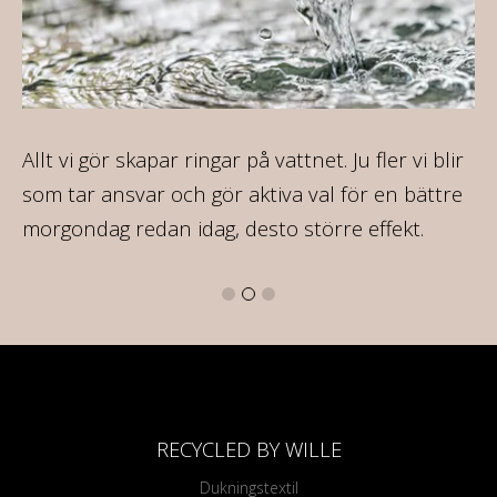
Allt vi gör skapar ringar på vattnet. Ju fler vi blir
På
som tar ansvar och gör aktiva val för en bättre
35
morgondag redan idag, desto större effekt.
RECYCLED BY WILLE
Dukningstextil