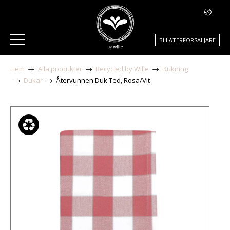
BLI ÅTERFÖRSÄLJARE
Hem
Alla produkter
Recycled by Wille
Dukning
Dukar
Återvunnen Duk Ted, Rosa/Vit