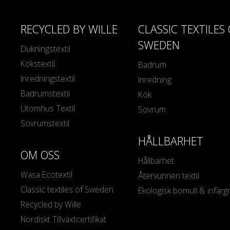
RECYCLED BY WILLE
CLASSIC TEXTILES
SWEDEN
Dukningstextil
Kökstextil
Badrum
Inredningstextil
Inredning
Badrumstextil
Kök
Utomhus Textil
Sovrum
Sovrumstextil
HÅLLBARHET
OM OSS
Hållbarhet
Wasa Ecotextil
Återvunnen textil
Classic textiles of Sweden
Ekologisk bomull & infärg
Recycled by Wille
Nordiskt Tillväxtcertifikat