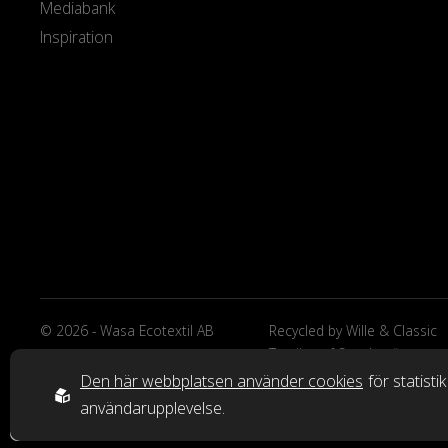
Mediabank
Inspiration
© 2026 - Wasa Ecotextil AB
Recycled by Wille & Classic
Textiles of Sweden är
varumärken från Wasa Ecote
Den här webbplatsen använder cookies
för statisti
AB.
användarupplevelse.