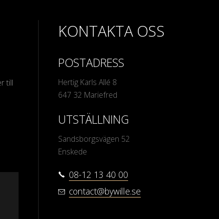
KONTAKTA OSS
POSTADRESS
Hertig Karls Allé 8
 till
647 32 Mariefred
UTSTÄLLNING
Sandsborgsvägen 52
Enskede
08-12 13 40 00
contact@bywille.se