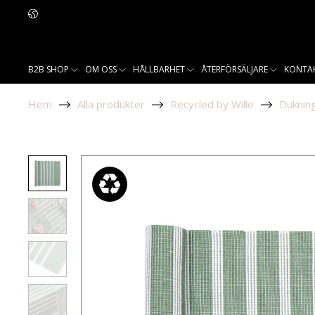
B2B SHOP
OM OSS
HÅLLBARHET
ÅTERFÖRSÄLJARE
KONTA
Hem
Alla produkter
Recycled by Wille
Duknin