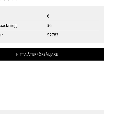
6
rpackning
36
er
52783
HITTA ÅTERFÖRSÄLJARE