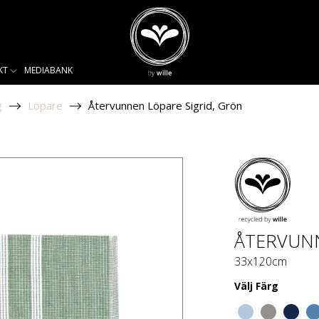
KT
MEDIABANK
g
Löpare
Återvunnen Löpare Sigrid, Grön
ÅTERVUNN
33x120cm
Välj
Färg