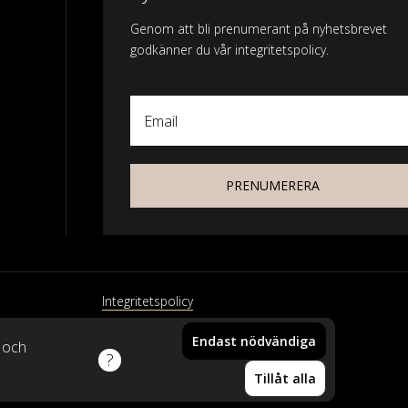
Genom att bli prenumerant på nyhetsbrevet
godkänner du vår integritetspolicy.
Email
PRENUMERERA
Integritetspolicy
Endast nödvändiga
xtil
k och
Din vara har lagts i
Tillåt alla
varukorgen!