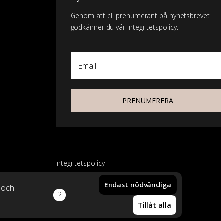
Genom att bli prenumerant på nyhetsbrevet
godkänner du vår integritetspolicy.
Email
PRENUMERERA
Integritetspolicy
Endast nödvändiga
xtil
k och
Din vara har lagts i
Tillåt alla
varukorgen!