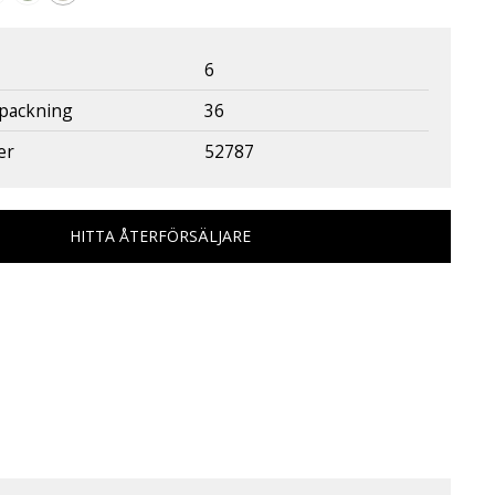
6
rpackning
36
er
52787
HITTA ÅTERFÖRSÄLJARE