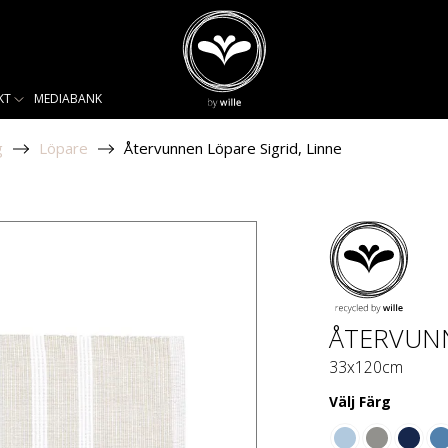
KT
MEDIABANK
g
Löpare
Återvunnen Löpare Sigrid, Linne
ÅTERVUNN
33x120cm
Välj
Färg