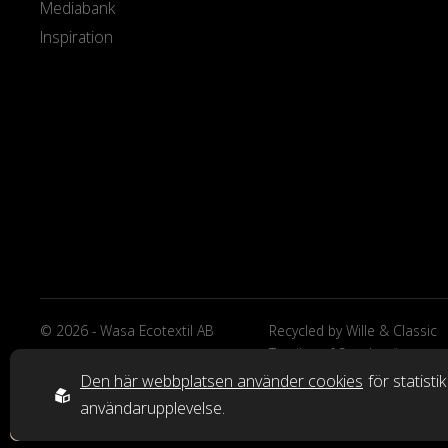
Mediabank
Inspiration
© 2026 - Wasa Ecotextil AB
Recycled by Wille & Classic
Textiles of Sweden är
varumärken från Wasa Ecote
Den här webbplatsen använder cookies
för statisti
AB.
användarupplevelse.