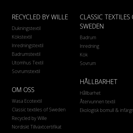
RECYCLED BY WILLE
CLASSIC TEXTILES
SWEDEN
Dukningstextil
Kökstextil
Badrum
Inredningstextil
Inredning
Badrumstextil
Kök
Utomhus Textil
Sovrum
Sovrumstextil
HÅLLBARHET
OM OSS
Hållbarhet
Wasa Ecotextil
Återvunnen textil
Classic textiles of Sweden
Ekologisk bomull & infärg
Recycled by Wille
Nordiskt Tillväxtcertifikat