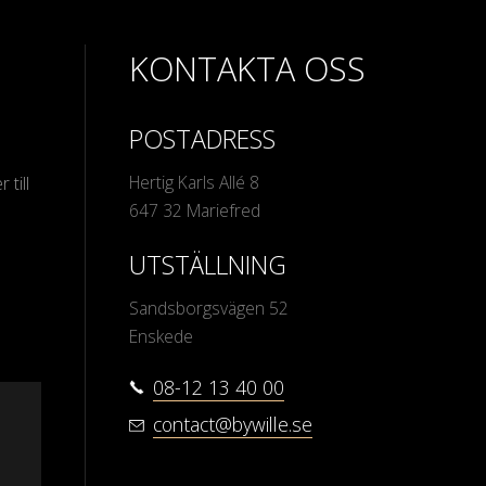
KONTAKTA OSS
POSTADRESS
Hertig Karls Allé 8
 till
647 32 Mariefred
UTSTÄLLNING
Sandsborgsvägen 52
Enskede
08-12 13 40 00
contact@bywille.se