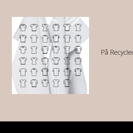
re
På Recycled