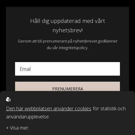
Håll dig uppdaterad med vårt
nyhetsbrev!
Genom att bli prenumerant på nyhetsbrevet godkänner
du vår integritetspolicy.
Email
PRENUMERERA
Den här webbplatsen använder cookies
för statistik och
användarupplevelse.
© 2026 - Wasa Ecotextil AB
Recycled by Wille & Classic Textiles of Sweden är varumärken från