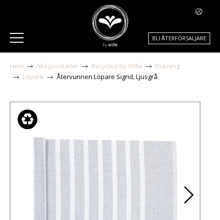
BLI ÅTERFÖRSÄLJARE
Hem
Alla produkter
Recycled by Wille
Dukning
Löpare
Återvunnen Löpare Sigrid, Ljusgrå