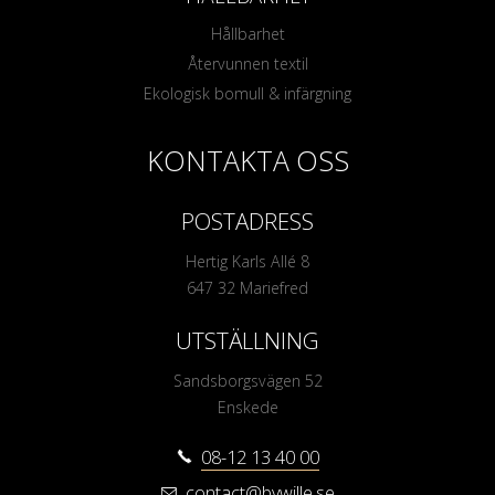
Hållbarhet
Återvunnen textil
Ekologisk bomull & infärgning
KONTAKTA OSS
POSTADRESS
Hertig Karls Allé 8
647 32 Mariefred
UTSTÄLLNING
Sandsborgsvägen 52
Enskede
08-12 13 40 00
contact@bywille.se