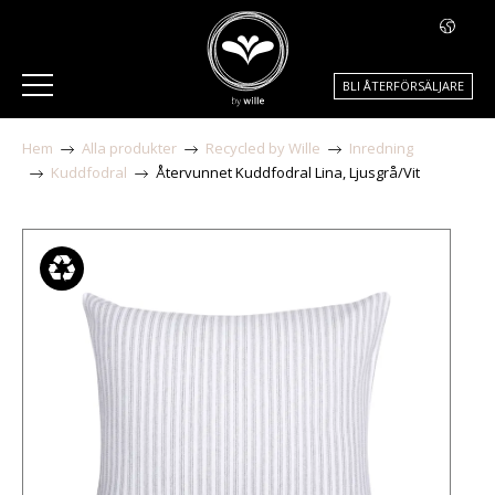
BLI ÅTERFÖRSÄLJARE
Hem
Alla produkter
Recycled by Wille
Inredning
Kuddfodral
Återvunnet Kuddfodral Lina, Ljusgrå/Vit