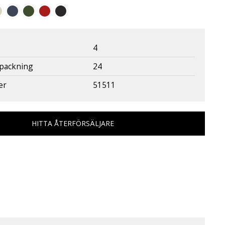
4
rpackning
24
er
51511
HITTA ÅTERFÖRSÄLJARE