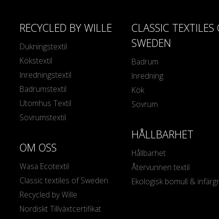
RECYCLED BY WILLE
CLASSIC TEXTILES
SWEDEN
Dukningstextil
Kökstextil
Badrum
Inredningstextil
Inredning
Badrumstextil
Kök
Utomhus Textil
Sovrum
Sovrumstextil
HÅLLBARHET
OM OSS
Hållbarhet
Wasa Ecotextil
Återvunnen textil
Classic textiles of Sweden
Ekologisk bomull & infärg
Recycled by Wille
Nordiskt Tillväxtcertifikat