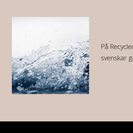
re
På Recycled
svenskar g