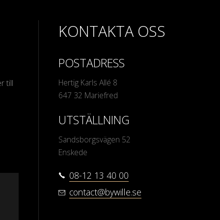
KONTAKTA OSS
POSTADRESS
Hertig Karls Allé 8
 till
647 32 Mariefred
UTSTÄLLNING
Sandsborgsvägen 52
Enskede
08-12 13 40 00
contact@bywille.se