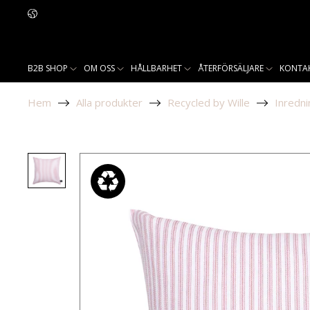
B2B SHOP
OM OSS
HÅLLBARHET
ÅTERFÖRSÄLJARE
KONTA
Hem
Alla produkter
Recycled by Wille
Inredni