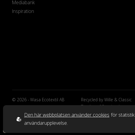
Mediabank
Inspiration
© 2026 - Wasa Ecotextil AB
Recycled by Wille & Classic
Textiles of Sweden är
varumärken från Wasa Ecote
Den här webbplatsen använder cookies
för statisti
AB.
användarupplevelse.