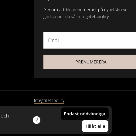
Genom att bli prenumerant på nyhetsbrevet
godkänner du vår integritetspolicy.
Email
PRENUMERERA
Integritetspolicy
Endast nödvändiga
xtil
k och
Din vara har lagts i
Tillåt alla
varukorgen!