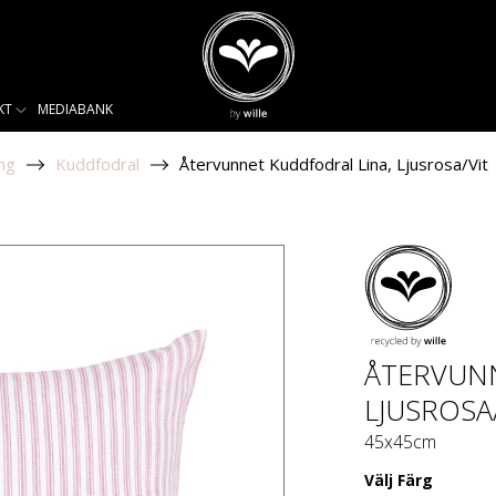
KT
MEDIABANK
ng
Kuddfodral
Återvunnet Kuddfodral Lina, Ljusrosa/Vit
ÅTERVUNN
LJUSROSA
45x45cm
Välj
Färg