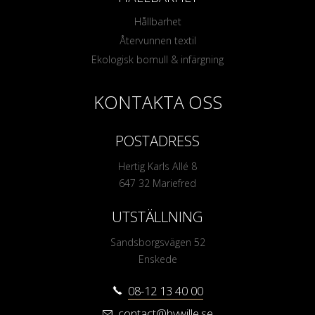
Hållbarhet
Återvunnen textil
Ekologisk bomull & infärgning
KONTAKTA OSS
POSTADRESS
Hertig Karls Allé 8
647 32 Mariefred
UTSTÄLLNING
Sandsborgsvägen 52
Enskede
08-12 13 40 00
contact@bywille.se