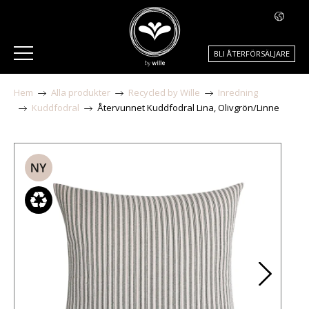
BLI ÅTERFÖRSÄLJARE
Hem
Alla produkter
Recycled by Wille
Inredning
Kuddfodral
Återvunnet Kuddfodral Lina, Olivgrön/Linne