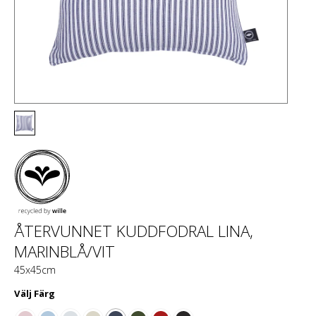
ÅTERVUNNET KUDDFODRAL LINA,
MARINBLÅ/VIT
45x45cm
Välj
Färg