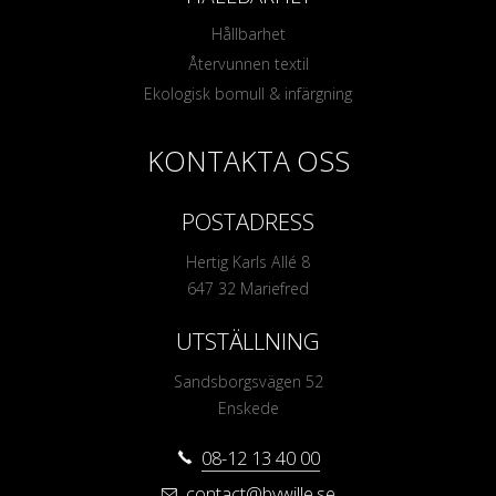
Hållbarhet
Återvunnen textil
Ekologisk bomull & infärgning
KONTAKTA OSS
POSTADRESS
Hertig Karls Allé 8
647 32 Mariefred
UTSTÄLLNING
Sandsborgsvägen 52
Enskede
08-12 13 40 00
contact@bywille.se