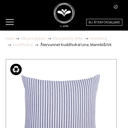
BLI ÅTERFÖRSÄLJARE
Hem
Alla produkter
Recycled by Wille
Inredning
Kuddfodral
Återvunnet Kuddfodral Lina, Marinblå/Vit